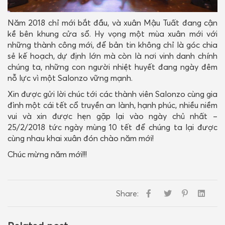
Năm 2018 chỉ mới bắt đầu, và xuân Mậu Tuất đang cận
kề bên khung cửa sổ. Hy vọng một mùa xuân mới với
những thành công mới, để bản tin không chỉ là góc chia
sẻ kế hoạch, dự định lớn mà còn là nơi vinh danh chính
chúng ta, những con người nhiệt huyết đang ngày đêm
nỗ lực vì một Salonzo vững mạnh.
Xin được gửi lời chúc tới các thành viên Salonzo cùng gia
đình một cái tết cổ truyền an lành, hạnh phúc, nhiều niềm
vui và xin được hẹn gặp lại vào ngày chủ nhất –
25/2/2018 tức ngày mùng 10 tết để chúng ta lại được
cùng nhau khai xuân đón chào năm mới!
Chúc mừng năm mới!!!
Share: