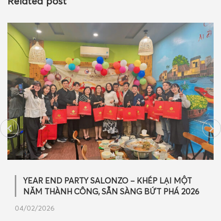
Related post
Ông Trần Hoàn Sinh – Tổng Giám đốc Công ty CP
Mỹ phẩm Salonzo: ‘Chất lượng và sự chuyên
nghiệp là nền tảng của mọi giá trị’
15/01/2026