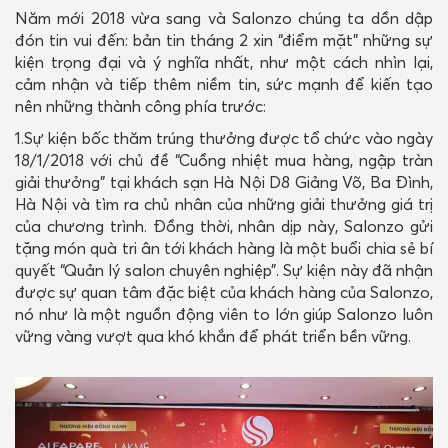
Năm mới 2018 vừa sang và Salonzo chúng ta dồn dập
LIÊN HỆ
đón tin vui đến: bản tin tháng 2 xin “điểm mặt” những sự
kiện trọng đại và ý nghĩa nhất, như một cách nhìn lại,
cảm nhận và tiếp thêm niềm tin, sức mạnh để kiến tạo
nên những thành công phía trước:
1.Sự kiện bốc thăm trúng thưởng được tổ chức vào ngày
18/1/2018 với chủ đề “Cuồng nhiệt mua hàng, ngập tràn
giải thưởng” tại khách sạn Hà Nội D8 Giảng Võ, Ba Đình,
Hà Nội và tìm ra chủ nhân của những giải thưởng giá trị
của chương trình. Đồng thời, nhân dịp này, Salonzo gửi
tặng món quà tri ân tới khách hàng là một buổi chia sẻ bí
quyết “Quản lý salon chuyên nghiệp”. Sự kiện này đã nhận
được sự quan tâm đặc biệt của khách hàng của Salonzo,
nó như là một nguồn động viên to lớn giúp Salonzo luôn
vững vàng vượt qua khó khắn để phát triển bền vững.