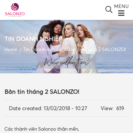
MENU
TIN DOANH NGHIỆP
SALONZO GROUP
Home
Tin Doanh nghiệp
Bản tin tháng 2 SALONZO!
GIỚI THIỆU
SẢN PHẨM
TIN TỨC
Bản tin tháng 2 SALONZO!
ĐỐI TÁC
BLOGS
Date created:
13/02/2018 - 10:27
View:
619
VIDEO
Các thành viên Salonzo thân mến,
GIỎ HÀNG