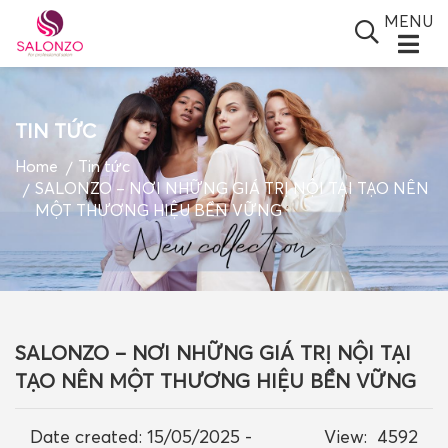
MENU
TIN TỨC
SALONZO GROUP
Home
Tin tức
SALONZO – NƠI NHỮNG GIÁ TRỊ NỘI TẠI TẠO NÊN
GIỚI THIỆU
MỘT THƯƠNG HIỆU BỀN VỮNG
SẢN PHẨM
TIN TỨC
ĐỐI TÁC
SALONZO – NƠI NHỮNG GIÁ TRỊ NỘI TẠI
BLOGS
TẠO NÊN MỘT THƯƠNG HIỆU BỀN VỮNG
VIDEO
Date created:
15/05/2025 -
View:
4592
GIỎ HÀNG