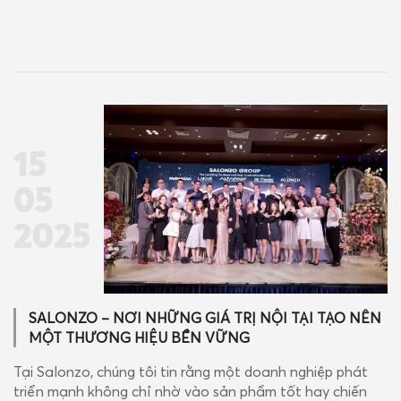
Ngành làm đẹp đầy tiềm
thương hiệu mỹ phẩm tóc
năng! Bạn là người đam
cao cấp: ✨ ALFAPARF
mê xây dựng...
Milano (Italy) – ALONZO
(Australia) –...
15
05
2025
SALONZO – NƠI NHỮNG GIÁ TRỊ NỘI TẠI TẠO NÊN
MỘT THƯƠNG HIỆU BỀN VỮNG
Tại Salonzo, chúng tôi tin rằng một doanh nghiệp phát
triển mạnh không chỉ nhờ vào sản phẩm tốt hay chiến