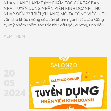
NHÃN HÀNG LAKME (MỸ PHẨM TÓC CỦA TÂY BAN
NHA) TUYỂN DỤNG NHÂN VIÊN KINH DOANH (THU
NHẬP ĐẾN 22 TRIỆU/THÁNG) MÔ TẢ CÔNG VIỆC: – Tư
vấn cho khách hàng các sản phẩm ngành tóc của Công
ty (mỹ phẩm chăm sóc tóc như dầu gội, dưỡng, tinh dầu,...
XEM THÊM
20
05
2024