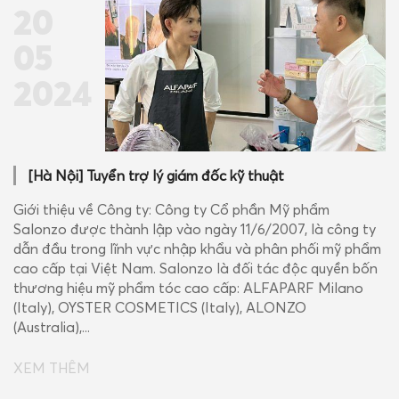
20
05
2024
[Hà Nội] Tuyển trợ lý giám đốc kỹ thuật
Giới thiệu về Công ty: Công ty Cổ phần Mỹ phẩm
Salonzo được thành lập vào ngày 11/6/2007, là công ty
dẫn đầu trong lĩnh vực nhập khẩu và phân phối mỹ phẩm
cao cấp tại Việt Nam. Salonzo là đối tác độc quyền bốn
thương hiệu mỹ phẩm tóc cao cấp: ALFAPARF Milano
(Italy), OYSTER COSMETICS (Italy), ALONZO
(Australia),...
XEM THÊM