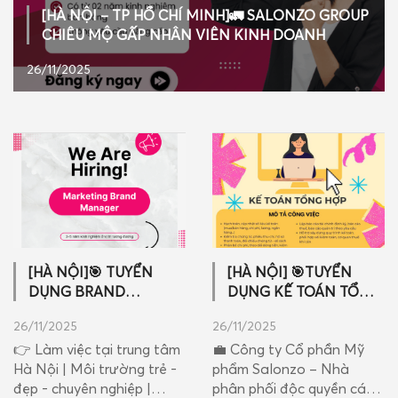
[HÀ NỘI – TP HỒ CHÍ MINH]🚛 SALONZO GROUP
LIÊN HỆ
CHIÊU MỘ GẤP NHÂN VIÊN KINH DOANH
26/11/2025
[HÀ NỘI]🎯 TUYỂN
[HÀ NỘI] 🎯TUYỂN
DỤNG BRAND
DỤNG KẾ TOÁN TỔNG
MANAGER – LƯƠNG
HỢP – CƠ HỘI LÀM
26/11/2025
26/11/2025
CỨNG 20-25 TRIỆU +
VIỆC TẠI CÔNG TY MỸ
👉 Làm việc tại trung tâm
💼 Công ty Cổ phần Mỹ
HOA HỒNG + THƯỞNG
PHẨM HÀNG ĐẦU VIỆT
Hà Nội | Môi trường trẻ -
phẩm Salonzo – Nhà
🎯
NAM 🎯
đẹp - chuyên nghiệp |
phân phối độc quyền các