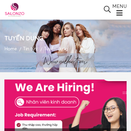
MENU
TUYỂN DỤNG
SALONZO GROUP
Home
Tin tức
Tuyển dụng
GIỚI THIỆU
SẢN PHẨM
TIN TỨC
ĐỐI TÁC
BLOGS
VIDEO
GIỎ HÀNG