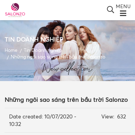
MENU
TIN DOANH NGHIỆP
SALONZO GROUP
Home
Tin Doanh nghiệp
Những ngôi sao sáng trên bầu trời Salonzo
GIỚI THIỆU
SẢN PHẨM
TIN TỨC
ĐỐI TÁC
Những ngôi sao sáng trên bầu trời Salonzo
BLOGS
Date created:
10/07/2020 -
View:
632
VIDEO
10:32
GIỎ HÀNG