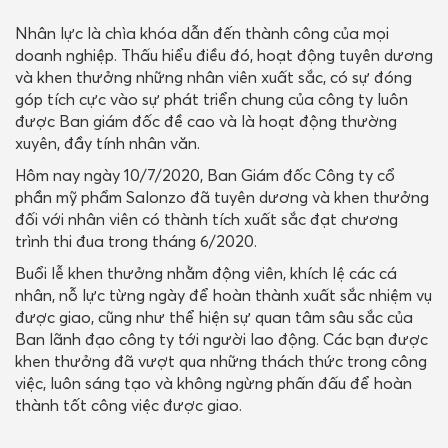
Nhân lực là chìa khóa dẫn đến thành công của mọi
LIÊN HỆ
doanh nghiệp. Thấu hiểu điều đó, hoạt động tuyên dương
và khen thưởng những nhân viên xuất sắc, có sự đóng
góp tích cực vào sự phát triển chung của công ty luôn
được Ban giám đốc đề cao và là hoạt động thường
xuyên, đầy tính nhân văn.
Hôm nay ngày 10/7/2020, Ban Giám đốc Công ty cổ
phần mỹ phẩm Salonzo đã tuyên dương và khen thưởng
đối với nhân viên có thành tích xuất sắc đạt chương
trình thi đua trong tháng 6/2020.
Buổi lễ khen thưởng nhằm động viên, khích lệ các cá
nhân, nỗ lực từng ngày để hoàn thành xuất sắc nhiệm vụ
được giao, cũng như thể hiện sự quan tâm sâu sắc của
Ban lãnh đạo công ty tới người lao động. Các bạn được
khen thưởng đã vượt qua những thách thức trong công
việc, luôn sáng tạo và không ngừng phấn đấu để hoàn
thành tốt công việc được giao.