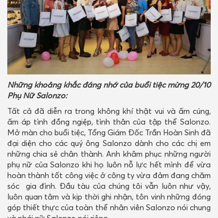
N
hững khoảng khắc đáng nhớ của buổi
tiệc mừng 20/10
Phụ Nữ Salonzo:
Tất cả đã diễn ra trong không khí thật vui và ấm cúng,
ấm áp tình đồng ngiệp, tình thân của tập thể Salonzo.
Mở màn cho buổi tiệc, Tổng Giám Đốc Trần Hoàn Sinh đã
đại diện cho các quý ông Salonzo dành cho các chị em
những chia sẻ chân thành. Anh khâm phục những người
phụ nữ của Salonzo khi họ luôn nỗ lực hết mình để vừa
hoàn thành tốt công việc ở công ty vừa đảm đang chăm
sóc gia đình. Đầu tàu của chúng tôi vẫn luôn như vậy,
luôn quan tâm và kịp thời ghi nhận, tôn vinh những đóng
góp thiết thực của toàn thể nhân viên Salonzo nói chung