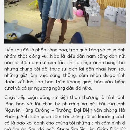
Tiếp sau đó là phần tặng hoa, trao quà tặng và chụp ảnh
nhóm thật đông vui. Nào là kiểu dàn nam tặng dàn nữ,
nào là đội nam nữ xem lẫn, chỉ là chụp ảnh chung thôi
nhưng chúng tôi đã thực sự xích lại gần nhau hơn sau
những giờ làm việc căng thẳng, cảm nhận được tình
đoàn kết lan tỏa bao trùm không gian, hòa vào tiếng
cười và cả sự ngượng ngùng đâu đó nữa.
Chạy tiếp cuộn băng sự kiện thân thương là hình ảnh
lãng hoa và lời chúc từ phương xa gửi tới của anh
Nguyễn Hùng Cường – Trưởng Đại Diện văn phòng Hải
Phòng. Anh luôn quan tâm tới chúng tôi dù khoảng cách
có là bao xa, dành cho chúng tôi những tình cảm bình dị
mà ấm áp. Sau đó, ngài Steve Sim Sin Lim, Giám Đốc Kỹ