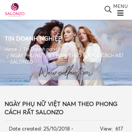
MENU
TIN DOANH NGHIỆP
SALONZO GROUP
Home
Tin Doanh nghiệp
NGÀY PHỤ NỮ VIỆT NAM THEO PHONG CÁCH RẤT
GIỚI THIỆU
SALONZO
SẢN PHẨM
TIN TỨC
ĐỐI TÁC
NGÀY PHỤ NỮ VIỆT NAM THEO PHONG
BLOGS
CÁCH RẤT SALONZO
VIDEO
Date created:
25/10/2018 -
View:
617
GIỎ HÀNG