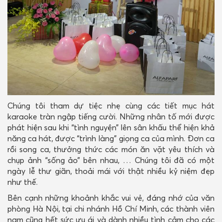
Chúng tôi tham dự tiệc nhẹ cùng các tiết mục hát
karaoke tràn ngập tiếng cười. Những nhân tố mới được
phát hiện sau khi “tình nguyện” lên sân khấu thể hiện khả
năng ca hát, được “trình làng” giọng ca của mình. Đơn ca
rồi song ca, thưởng thức các món ăn vặt yêu thích và
chụp ảnh “sống ảo” bên nhau, … Chúng tôi đã có một
ngày lễ thư giãn, thoải mái với thật nhiều kỷ niệm đẹp
như thế.
Bên cạnh những khoảnh khắc vui vẻ, đáng nhớ của văn
phòng Hà Nội, tại chi nhánh Hồ Chí Minh, các thành viên
nam cũng hết sức ưu ái và dành nhiều tình cảm cho các