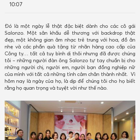
10:07
LIÊN HỆ
Đó là một ngày lễ thật đặc biệt dành cho các cô gái
Salonzo. Một sân khấu dễ thương với backdrop thật
đẹp, một không gian âm nhạc trẻ trung với hoa, đồ ăn
nhẹ và các phần quà tặng từ nhãn hàng cao cấp của
Công ty… tất cả tuy bình dị thôi nhưng đã được chúng
tôi – những người đàn ông Salonzo tự tay chuẩn bị cho
những người chị, người em, người bạn đồng nghiệp nữ
của mình với tất cả những tình cảm chân thành nhất. Vì
hôm nay là ngày của họ, là dịp để chúng tôi cho họ biết
rằng họ quan trọng và tuyệt vời như thế nào.