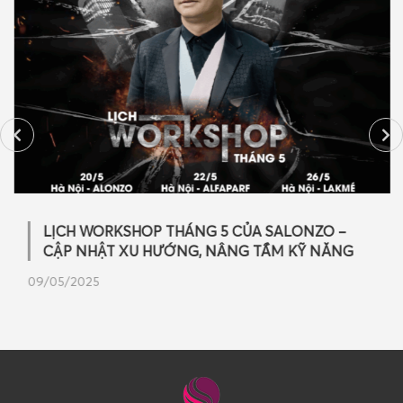
LỊCH WORKSHOP THÁNG 5 CỦA SALONZO –
CẬP NHẬT XU HƯỚNG, NÂNG TẦM KỸ NĂNG
09/05/2025