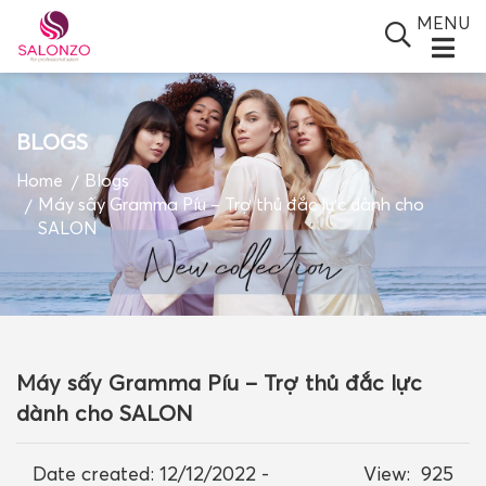
MENU
BLOGS
SALONZO GROUP
Home
Blogs
Máy sấy Gramma Píu – Trợ thủ đắc lực dành cho
GIỚI THIỆU
SALON
SẢN PHẨM
TIN TỨC
ĐỐI TÁC
Máy sấy Gramma Píu – Trợ thủ đắc lực
BLOGS
dành cho SALON
VIDEO
Date created:
12/12/2022 -
View:
925
GIỎ HÀNG