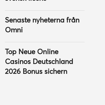
Senaste nyheterna från
Omni
Top Neue Online
Casinos Deutschland
2026 Bonus sichern