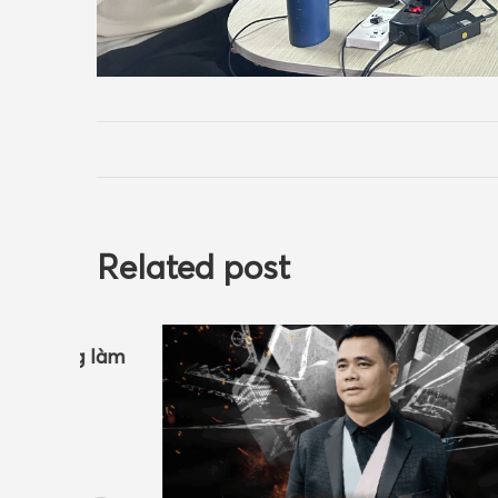
Related post
ang làm