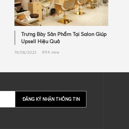
Trưng Bày Sản Phẩm Tại Salon Giúp
Upsell Hiệu Quả
894 view
9/08/2023